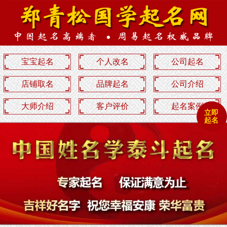
宝宝起名
个人改名
公司起名
店铺取名
品牌起名
公司介绍
大师介绍
客户评价
起名案例
立即
起名