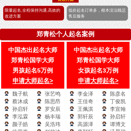
限量起名,全程保持沟通,高效的
低价起名订单多，根本没法顾忌
改进方案
售后服务
郑青松个人起名案例
中国杰出起名大师
中国杰出起名大师
郑青松国学大师
郑青松国学大师
男孩起名5万例
女孩起名3万例
申请大师起名>
申请大师起名>
魏子航
张艺鸣
李金泽
陈彦名
蔡沐成
陈思昂
王佳奇
丁俊凯
孙启轩
罗安辰
王佩淇
李宣翰
李泓霖
杨丰瑞
郭轩辰
孙启轩
颜子皓
吴浩玮
高源泽
谭博文