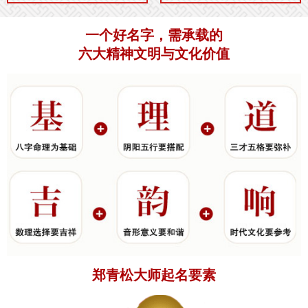
一个好名字，需承载的
六大精神文明与文化价值
郑青松大师起名要素