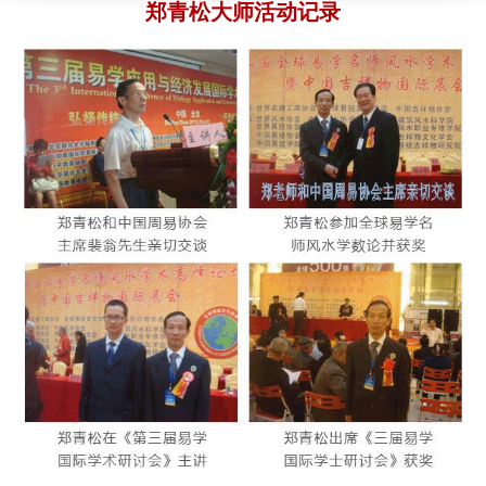
郑青松大师活动记录
始也是在别的网站上起得名字，但是不是很满意，看到贵站的大
订单号为：151****4456
的湖南怀化向先生：您的宝宝起
师都是易学大师后，就选择了郑老师亲自起名的一款，第一次的
名申请表已经收到。
起名结果家人意见不太统一，后来免费帮我起的结果，家人都还
订单号为：158****5569
的福建厦门李先生：您的宝宝起
同意了，孩子的名字总算选好了，心里的石头终于落下了。
名申请表已经收到。
订单号为：135****3367 的郑先生：
我是老客户介绍过来的，正
订单号为：189****2565
的河南开封温小姐：您给宝宝取
好我也是姓郑，所有就选择了郑老师起名的全方面套餐，其实第
名申请表已经收到。
一次老师给我们的名字，我看了下说明书还是比较不错的，只是
订单号为：135****4589
的四川涪陵崔小姐：您给孩子取
翻译为我们这里的方言不太好听，后来经过老师重新起名后，终
名申请表已经收到。
于是选择了郑雅心这个名字，家人也一致认为这个名字比较不错
订单号为：132****6735
的广东江门姚先生：您的个人改
的。总的来说还是比较感谢你们的，我已经将你们的网站收藏
名申请表已经收到。
了。
订单号为：138****5567
的江苏苏州林先生：您的孩子改
订单号为：134****4567 的黄先生：
公司名字还比较满意，昨天
名申请表已经收到。
也注册通过了，谢谢你们，明年我宝宝出生后起名也找你们取
订单号为：136****5568
的陕西榆林石先生：你的公司起
的。
名申请表已经收到。