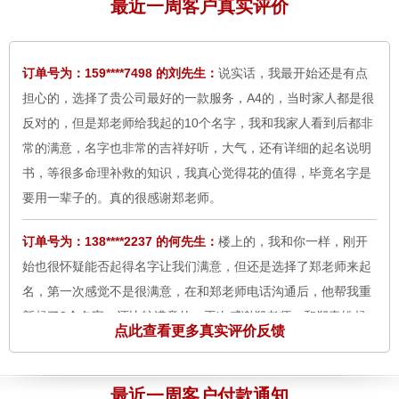
最近一周客户真实评价
的客户给你们公司。
订单号为：159****7498 的刘先生：
说实话，我最开始还是有点
担心的，选择了贵公司最好的一款服务，A4的，当时家人都是很
反对的，但是郑老师给我起的10个名字，我和我家人看到后都非
常的满意，名字也非常的吉祥好听，大气，还有详细的起名说明
书，等很多命理补救的知识，我真心觉得花的值得，毕竟名字是
要用一辈子的。真的很感谢郑老师。
订单号为：138****2237 的何先生：
楼上的，我和你一样，刚开
订单号为：189****2565
的河南开封温小姐：您给宝宝取
名申请表已经收到。
始也很怀疑能否起得名字让我们满意，但还是选择了郑老师来起
名，第一次感觉不是很满意，在和郑老师电话沟通后，他帮我重
订单号为：135****4589
的四川涪陵崔小姐：您给孩子取
新起了8个名字，还比较满意的。再次感谢郑老师，和郑青松起
名申请表已经收到。
名网的团队。
点此查看更多真实评价反馈
订单号为：132****6735
的广东江门姚先生：您的个人改
名申请表已经收到。
订单号为：135****8301 的高女士：
结果还比较满意，本以为只
有8个名字，没想到，你们还有2000多字的详细说明书，讲的很
订单号为：138****5567
的江苏苏州林先生：您的孩子改
最近一周客户付款通知