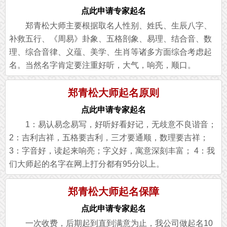
点此申请专家起名
郑青松大师主要根据取名人性别、姓氏、生辰八字、
补救五行、《周易》卦象、五格剖象、易理、结合音、数
理、综合音律、义蕴、美学、生肖等诸多方面综合考虑起
名。当然名字肯定要注重好听，大气，响亮，顺口。
郑青松大师起名原则
点此申请专家起名
1：易认易念易写，好听好看好记，无歧意不良谐音；
2：吉利吉祥，五格要吉利，三才要通顺，数理要吉祥；
3：字音好，读起来响亮；字义好，寓意深刻丰富； 4：我
们大师起的名字在网上打分都有95分以上。
郑青松大师起名保障
点此申请专家起名
一次收费，后期起到直到满意为止，我公司做起名10