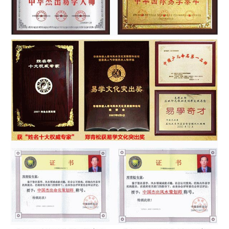
和命理八字之类的很有兴趣。呵呵
订单号为：139****1268
的甘肃兰州刘小姐：您的宝宝起
名申请表已经收到。
订单号为：150****9013 的陈女士：
开始选择的最便宜的一款，
订单号为：132****1715
的新疆喀什龚先生：您的宝宝起
因为我不太相信，但是起的名字我个人觉得一般般，我就升级请
名申请表已经收到。
郑老师亲自来帮我起，郑老师果然是老师傅啊，名字在补救五行
方面比你徒弟还是要全面一些，不愧为易学大师啊。谢谢
订单号为：130****3390
的湖北孝感沈女士：您的宝宝起
名申请表已经收到。
订单号为：159****7813 的无先生：
说实话，名字还是挺满意
订单号为：158****8842
的河南信阳龙先生：您的公司起
的，是一位好老师，取名字看似简单，但是内涵的东西在郑老师
名申请表已经收到。
的讲解中才获取了很多新鲜的知识
订单号为：138****5568
的广东清远闵先生：您的宝宝起
名申请表已经收到。
订单号为：137****2703 的张先生：
很不错的，我是给娃娃换名
字，第一次取了名字后娃娃不喜欢（其实名字都挺好的），给他
订单号为：130****4478
的江苏南京高女士：您的宝宝起
们一说人家又重新取了一组名字来选择，第二次的娃娃就采纳
名申请表已收到。
了。各方面都讲解得很清楚。谢谢。
订单号为：151****4456
的湖南怀化向先生：您的宝宝起
名申请表已经收到。
订单号为：132****5513 的金女士：
说真心话，名字起到非常的