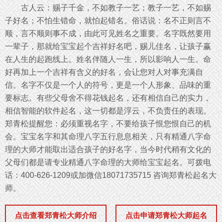
古人云：赐子千金，不如教子一艺；教子一艺，不如赐
子好名；不怕生错命，就怕起错名。俗话说：名不正则言不
顺，言不顺则事不成，由此可见姓名之重要。名字既然要用
一辈子，那就给宝宝起个吉祥好名吧，赐儿佳名，让孩子赢
在人生的起跑线上。姓名伴随人一生，所以影响人一生。命
好再加上一个吉祥有含义的好名，会让您对人对事充满自
信。名字不仅是一个人的符号，更是一个人形象、品味的重
要标志。有些父母舍不得花钱起名，还有相信自己的实力，
相信智能的软件起名，这一切都是浮云，不负责任的表现。
郑青松提醒您：必须重视名字，不要给孩子恨您恨自己的机
会。宝宝名字和其命理八字五行息息相关，只有精通八字命
理的大师才能取出适合孩子的好名字，当今时代稍有文化的
父母们都是请专业精通八字命理的大师给宝宝起名。可拨电
话：400-626-1209或加微信18071735715 咨询郑青松起名大
师。
点击查看郑青松大师介绍
点击申请郑青松大师起名